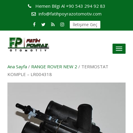
Hemen Bilgi Al
+90 543 294 92 83
info@fatihpoyrazotomotiv.com
İletişime Geç
Toggl
naviga
Ana Sayfa
/
RANGE ROVER NEW 2
/ TERMOSTAT
KOMPLE – LR004318