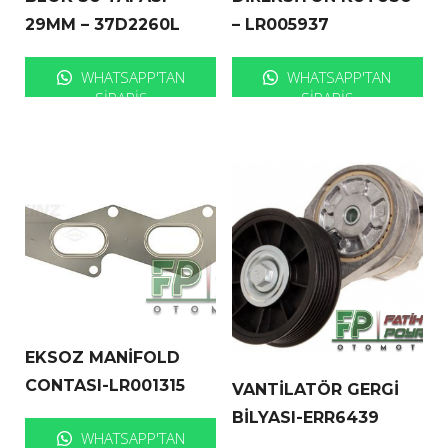
29MM – 37D2260L
– LR005937
WHATSAPP'TAN
WHATSAPP'TAN
SIPARIŞ
SIPARIŞ
EKSOZ MANİFOLD
CONTASI-LR001315
VANTİLATÖR GERGİ
BİLYASI-ERR6439
WHATSAPP'TAN