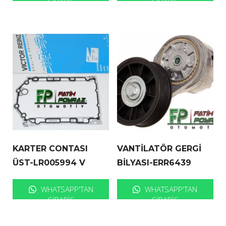
SIPARIŞ
SIPARIŞ
KARTER CONTASI
VANTİLATÖR GERGİ
ÜST-LR005994 V
BİLYASI-ERR6439
WHATSAPP'TAN
WHATSAPP'TAN
SIPARIŞ
SIPARIŞ