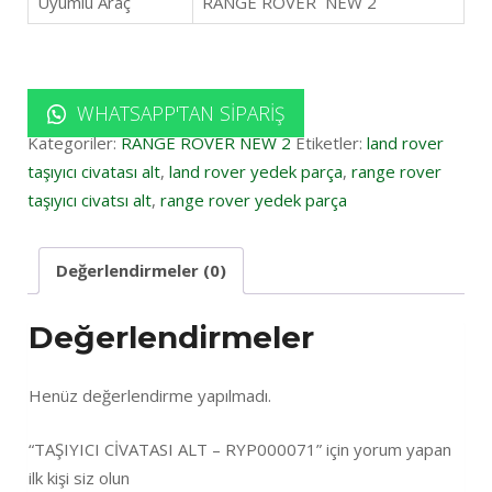
Uyumlu Araç
RANGE ROVER NEW 2
WHATSAPP'TAN SIPARIŞ
Kategoriler:
RANGE ROVER NEW 2
Etiketler:
land rover
taşıyıcı civatası alt
,
land rover yedek parça
,
range rover
taşıyıcı civatsı alt
,
range rover yedek parça
Değerlendirmeler (0)
Değerlendirmeler
Henüz değerlendirme yapılmadı.
“TAŞIYICI CİVATASI ALT – RYP000071” için yorum yapan
ilk kişi siz olun