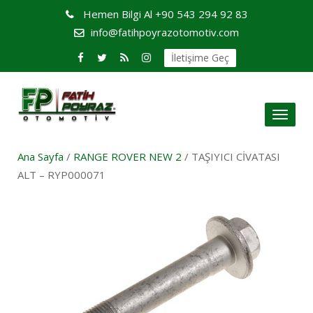
Hemen Bilgi Al
+90 543 294 92 83
info@fatihpoyrazotomotiv.com
İletişime Geç
Toggl
naviga
Ana Sayfa
/
RANGE ROVER NEW 2
/ TAŞIYICI CİVATASI
ALT – RYP000071