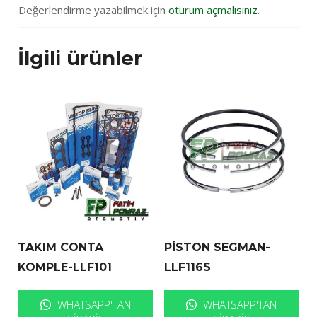
Değerlendirme yazabilmek için
oturum açmalısınız
.
İlgili ürünler
TAKIM CONTA
PİSTON SEGMAN-
KOMPLE-LLF101
LLF116S
WHATSAPP'TAN
WHATSAPP'TAN