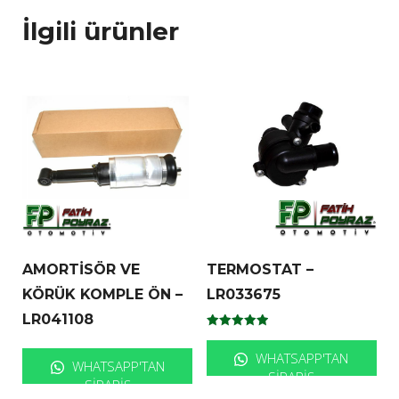
İlgili ürünler
AMORTİSÖR VE
TERMOSTAT –
KÖRÜK KOMPLE ÖN –
LR033675
LR041108
5 üzerinden
5.00
WHATSAPP'TAN
oy aldı
WHATSAPP'TAN
SIPARIŞ
SIPARIŞ