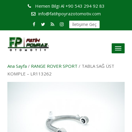
Hemen Bilgi Al
+90 543 294 92 83
info@fatihpoyrazotomotiv.com
İletişime Geç
Toggl
naviga
Ana Sayfa
/
RANGE ROVER SPORT
/ TABLA SAĞ ÜST
KOMPLE – LR113262