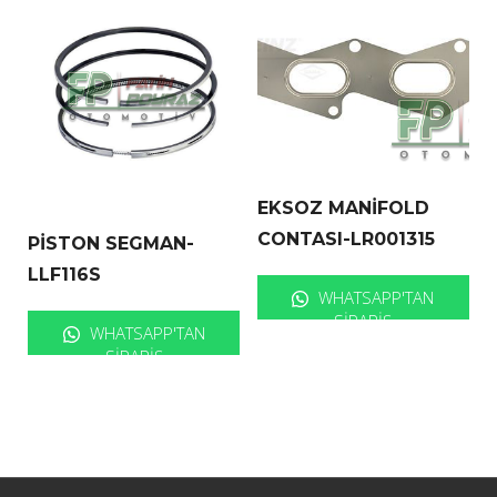
EKSOZ MANİFOLD
CONTASI-LR001315
PİSTON SEGMAN-
LLF116S
WHATSAPP'TAN
SIPARIŞ
WHATSAPP'TAN
SIPARIŞ