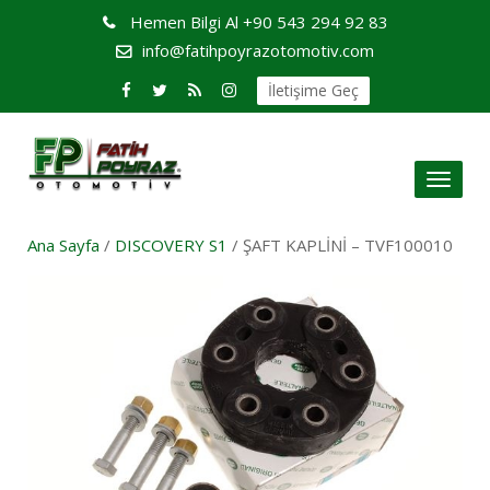
Hemen Bilgi Al
+90 543 294 92 83
info@fatihpoyrazotomotiv.com
İletişime Geç
Toggl
naviga
Ana Sayfa
/
DISCOVERY S1
/ ŞAFT KAPLİNİ – TVF100010