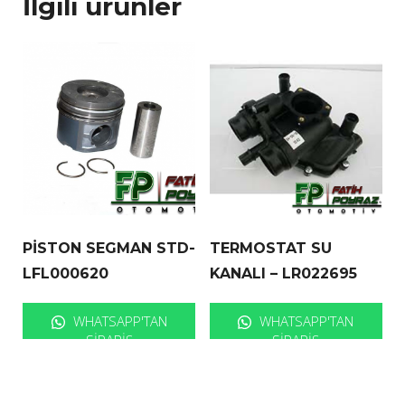
İlgili ürünler
PİSTON SEGMAN STD-
TERMOSTAT SU
LFL000620
KANALI – LR022695
WHATSAPP'TAN
WHATSAPP'TAN
SIPARIŞ
SIPARIŞ