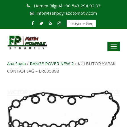
Hemen Bilgi Al
+90 543 294 92 83
info@fatihpoyrazotomotiv.com
İletişime Geç
Toggl
naviga
Ana Sayfa
/
RANGE ROVER NEW 2
/ KÜLBÜTÖR KAPAK
CONTASI SAĞ – LR005898