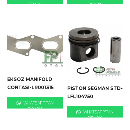
SIPARIŞ
SIPARIŞ
EKSOZ MANİFOLD
CONTASI-LR001315
PİSTON SEGMAN STD-
LFL104750
WHATSAPP'TAN
SIPARIŞ
WHATSAPP'TAN
SIPARIŞ