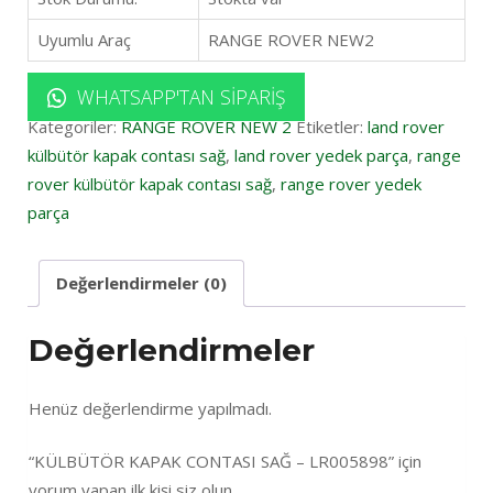
Uyumlu Araç
RANGE ROVER NEW2
WHATSAPP'TAN SIPARIŞ
Kategoriler:
RANGE ROVER NEW 2
Etiketler:
land rover
külbütör kapak contası sağ
,
land rover yedek parça
,
range
rover külbütör kapak contası sağ
,
range rover yedek
parça
Değerlendirmeler (0)
Değerlendirmeler
Henüz değerlendirme yapılmadı.
“KÜLBÜTÖR KAPAK CONTASI SAĞ – LR005898” için
yorum yapan ilk kişi siz olun