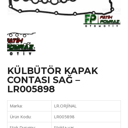
KÜLBÜTÖR KAPAK
CONTASI SAĞ –
LR005898
Marka:
LR.ORJİNAL
Ürün Kodu:
LR005898
Stok Durumu:
Stokta var