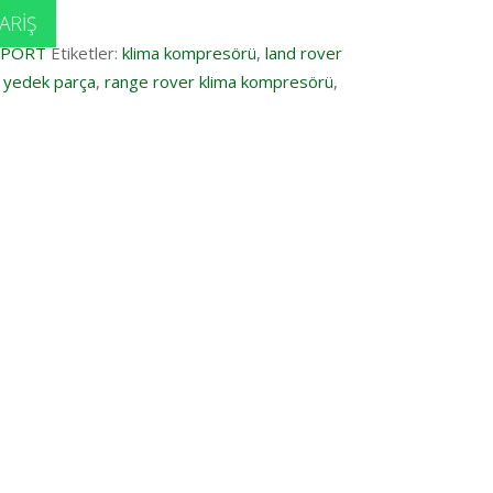
ARIŞ
SPORT
Etiketler:
klima kompresörü
,
land rover
r yedek parça
,
range rover klima kompresörü
,