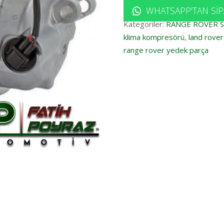
WHATSAPP'TAN SIP
Kategoriler:
RANGE ROVER 
klima kompresörü
,
land rove
range rover yedek parça