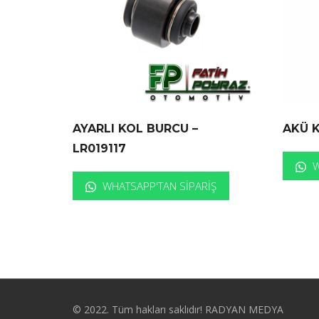
AYARLI KOL BURCU –
AKÜ K
LR019117
W
WHATSAPP'TAN SIPARIŞ
© 2022. Tüm hakları saklıdır! RADYAN MEDYA