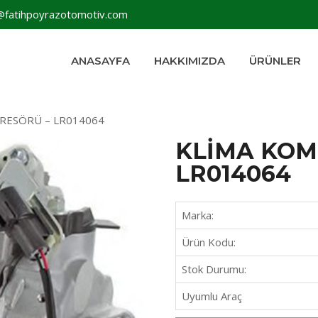
@fatihpoyrazotomotiv.com
ANASAYFA
HAKKIMIZDA
ÜRÜNLER
RESÖRÜ – LR014064
KLİMA KOM
LR014064
Marka:
Ürün Kodu:
Stok Durumu:
Uyumlu Araç