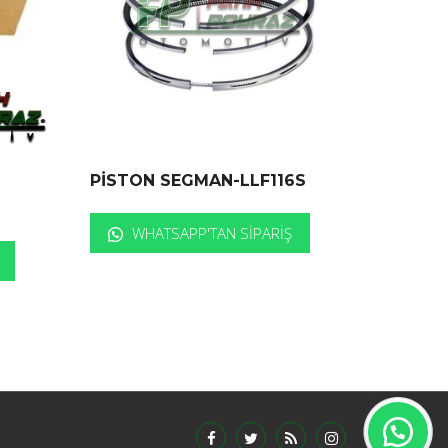
PİSTON SEGMAN-LLF116S
WHATSAPP'TAN SIPARIŞ