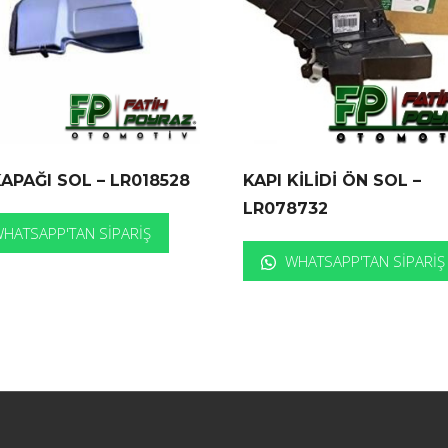
APAĞI SOL – LR018528
KAPI KİLİDİ ÖN SOL –
LR078732
HATSAPP'TAN SIPARIŞ
WHATSAPP'TAN SIPARIŞ