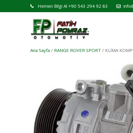
Hemen Bilgi Al
+90 543 294 92 83
info
Ana Sayfa
/
RANGE ROVER SPORT
/ KLİMA KOMP