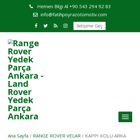
Hemen Bilgi Al
+90 543 294 92 83
info@fatihpoyrazotomotiv.com
İletişime Geç
Toggl
naviga
Ana Sayfa
/
RANGE ROVER VELAR
/ KAPPI KOLU ARKA