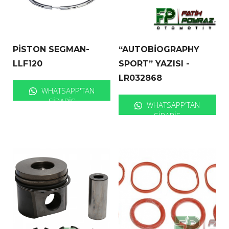
PİSTON SEGMAN-
“AUTOBİOGRAPHY
LLF120
SPORT” YAZISI -
LR032868
WHATSAPP'TAN
SIPARIŞ
WHATSAPP'TAN
SIPARIŞ