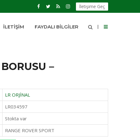
İletişime Geç
İLETIŞIM
FAYDALI BILGILER
 BORUSU –
LR ORJİNAL
LR034597
Stokta var
RANGE ROVER SPORT