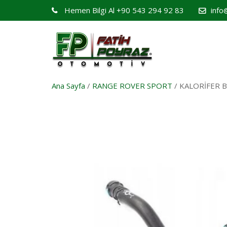
Hemen Bilgi Al
+90 543 294 92 83
info
Ana Sayfa
/
RANGE ROVER SPORT
/ KALORİFER 