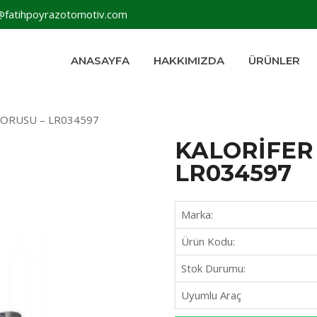
@fatihpoyrazotomotiv.com
ANASAYFA
HAKKIMIZDA
ÜRÜNLER
BORUSU – LR034597
KALORİFER
LR034597
Marka:
Ürün Kodu:
Stok Durumu:
Uyumlu Araç