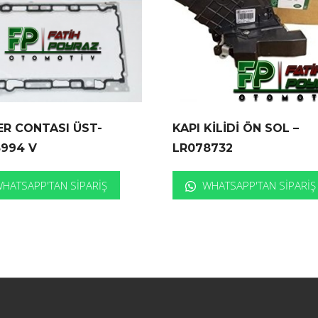
R CONTASI ÜST-
KAPI KİLİDİ ÖN SOL –
5994 V
LR078732
HATSAPP'TAN SIPARIŞ
WHATSAPP'TAN SIPARIŞ