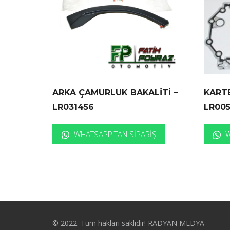
ARKA ÇAMURLUK BAKALİTİ –
KARTE
LR031456
LR00
WHATSAPP'TAN SIPARIŞ
W
© 2022. Tüm hakları saklıdır! RADYAN MEDYA