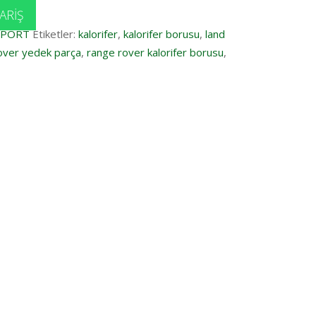
ARIŞ
SPORT
Etiketler:
kalorifer
,
kalorifer borusu
,
land
over yedek parça
,
range rover kalorifer borusu
,