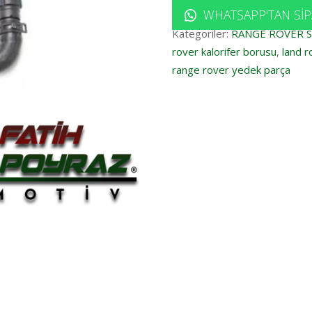
WHATSAPP'TAN SIP
Kategoriler:
RANGE ROVER 
rover kalorifer borusu
,
land r
range rover yedek parça