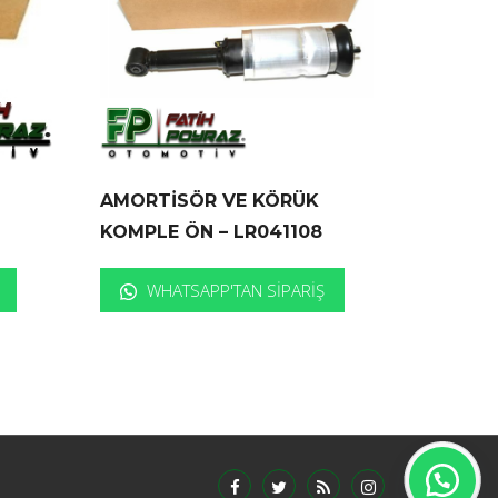
AMORTİSÖR VE KÖRÜK
KOMPLE ÖN – LR041108
WHATSAPP'TAN SIPARIŞ