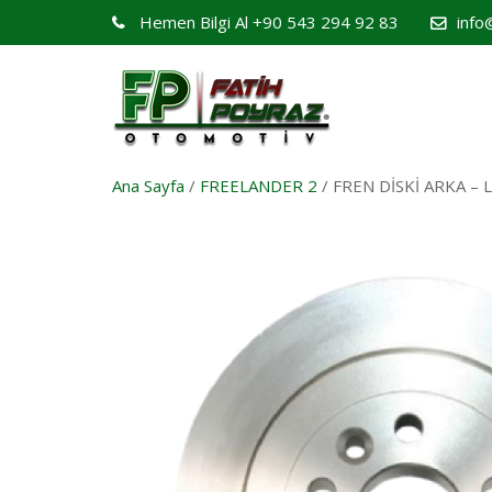
Hemen Bilgi Al
+90 543 294 92 83
info
Ana Sayfa
/
FREELANDER 2
/ FREN DİSKİ ARKA –