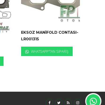
EKSOZ MANİFOLD CONTASI-
LR001315
T
WHATSAPP'TAN SIPARIŞ