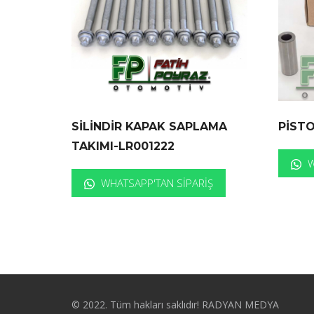
SİLİNDİR KAPAK SAPLAMA
PİST
TAKIMI-LR001222
W
WHATSAPP'TAN SIPARIŞ
© 2022. Tüm hakları saklıdır! RADYAN MEDYA