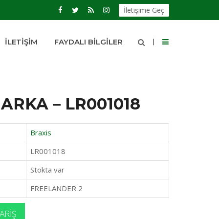
İletişime Geç
İLETIŞIM
FAYDALI BILGILER
 ARKA – LR001018
Braxis
LR001018
Stokta var
FREELANDER 2
ARIŞ