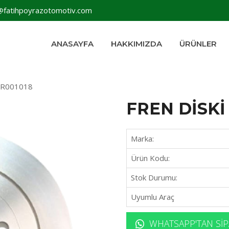
@fatihpoyrazotomotiv.com
ANASAYFA
HAKKIMIZDA
ÜRÜNLER
 LR001018
FREN DİSKİ
Marka:
Ürün Kodu:
Stok Durumu:
Uyumlu Araç
WHATSAPP'TAN SIP