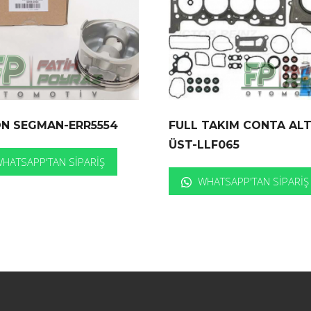
ON SEGMAN-ERR5554
FULL TAKIM CONTA AL
ÜST-LLF065
HATSAPP'TAN SIPARIŞ
WHATSAPP'TAN SIPARIŞ