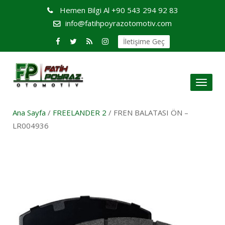
Hemen Bilgi Al
+90 543 294 92 83
info@fatihpoyrazotomotiv.com
İletişime Geç
Toggl
naviga
Ana Sayfa
/
FREELANDER 2
/ FREN BALATASI ÖN –
LR004936