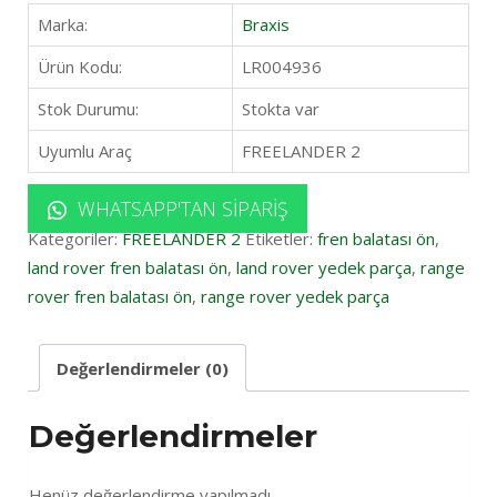
Marka:
Braxis
Ürün Kodu:
LR004936
Stok Durumu:
Stokta var
Uyumlu Araç
FREELANDER 2
WHATSAPP'TAN SIPARIŞ
Kategoriler:
FREELANDER 2
Etiketler:
fren balatası ön
,
land rover fren balatası ön
,
land rover yedek parça
,
range
rover fren balatası ön
,
range rover yedek parça
Değerlendirmeler (0)
Değerlendirmeler
Henüz değerlendirme yapılmadı.