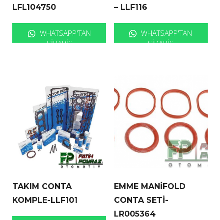
LFL104750
– LLF116
WHATSAPP'TAN
WHATSAPP'TAN
SIPARIŞ
SIPARIŞ
TAKIM CONTA
EMME MANİFOLD
KOMPLE-LLF101
CONTA SETİ-
LR005364