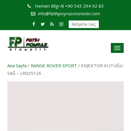
Hemen Bilgi Al
+90 543 294 92 83
info@fatihpoyrazotomotiv.com
İletişime Geç
Toggl
naviga
Ana Sayfa
/
RANGE ROVER SPORT
/ ENJEKTÖR KÜTÜĞÜ
SAĞ – LR035126