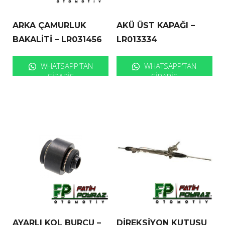
ARKA ÇAMURLUK
AKÜ ÜST KAPAĞI –
BAKALİTİ – LR031456
LR013334
WHATSAPP'TAN
WHATSAPP'TAN
SIPARIŞ
SIPARIŞ
AYARLI KOL BURCU –
DİREKSİYON KUTUSU