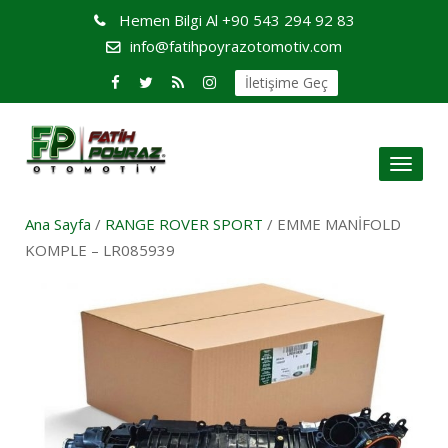
Hemen Bilgi Al
+90 543 294 92 83
info@fatihpoyrazotomotiv.com
İletişime Geç
Toggl
naviga
Ana Sayfa
/
RANGE ROVER SPORT
/ EMME MANİFOLD
KOMPLE – LR085939