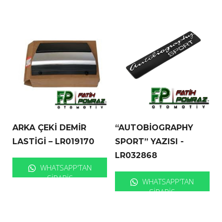
ARKA ÇEKİ DEMİR
“AUTOBİOGRAPHY
LASTİGİ – LR019170
SPORT” YAZISI -
LR032868
WHATSAPP'TAN
SIPARIŞ
WHATSAPP'TAN
SIPARIŞ