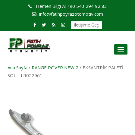
Hemen Bilgi Al
+90 543 294 92 83
info@fatihpoyrazotomotiv.com
İletişime Geç
Toggl
naviga
Ana Sayfa
/
RANGE ROVER NEW 2
/ EKSANTRİK PALETİ
SOL – LR022961