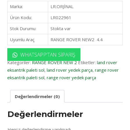
Marka:
LR.ORJİNAL
Ürün Kodu:
LR022961
Stok Durumu:
Stokta var
Uyumlu Araç
RANGE ROVER NEW2 4.4
WHATSAPP'TAN SIPARIŞ
Kategoriler:
RANGE ROVER NEW 2
Etiketler:
land rover
eksantrik paleti sol
,
land rover yedek parça
,
range rover
eksantrik paleti sol
,
range rover yedek parça
Değerlendirmeler (0)
Değerlendirmeler
Henüz değerlendirme yapılmadı.