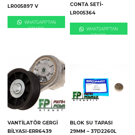
CONTA SETİ-
LR005897 V
LR005364
WHATSAPP'TAN
SIPARIŞ
WHATSAPP'TAN
SIPARIŞ
VANTİLATÖR GERGİ
BLOK SU TAPASI
BİLYASI-ERR6439
29MM – 37D2260L