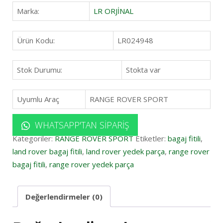
Marka:
LR ORJİNAL
Ürün Kodu:
LR024948
Stok Durumu:
Stokta var
Uyumlu Araç
RANGE ROVER SPORT
WHATSAPP'TAN SIPARIŞ
Kategoriler:
RANGE ROVER SPORT
Etiketler:
bagaj fitili
,
land rover bagaj fitili
,
land rover yedek parça
,
range rover
bagaj fitili
,
range rover yedek parça
Değerlendirmeler (0)