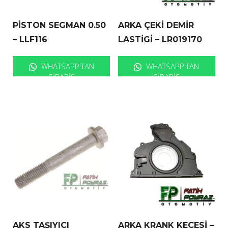
PİSTON SEGMAN 0.50
ARKA ÇEKİ DEMİR
– LLF116
LASTİGİ – LR019170
WHATSAPP'TAN
WHATSAPP'TAN
SIPARIŞ
SIPARIŞ
AKS TAŞIYICI
ARKA KRANK KEÇESİ –