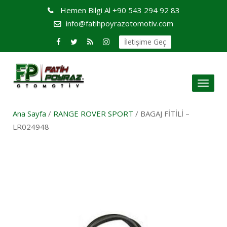
Hemen Bilgi Al
+90 543 294 92 83
info@fatihpoyrazotomotiv.com
İletişime Geç
Toggl
naviga
Ana Sayfa
/
RANGE ROVER SPORT
/ BAGAJ FİTİLİ –
LR024948