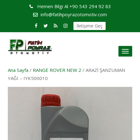
Hemen Bilgi Al
+90 543 294 92 83
info@fatihpoyrazotomotiv.com
İletişime Geç
Toggl
naviga
Ana Sayfa
/
RANGE ROVER NEW 2
/ ARAZİ ŞANZUMAN
YAĞI – IYK500010