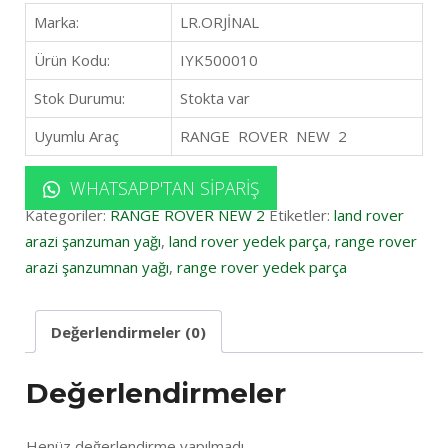
Marka:
LR.ORJİNAL
Ürün Kodu:
IYK500010
Stok Durumu:
Stokta var
Uyumlu Araç
RANGE ROVER NEW 2
WHATSAPP'TAN SIPARIŞ
Kategoriler:
RANGE ROVER NEW 2
Etiketler:
land rover
arazi şanzuman yağı
,
land rover yedek parça
,
range rover
arazi şanzumnan yağı
,
range rover yedek parça
Değerlendirmeler (0)
Değerlendirmeler
Henüz değerlendirme yapılmadı.