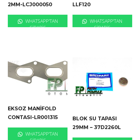
2MM-LCJ000050
LLF120
WHATSAPP'TAN
WHATSAPP'TAN
SIPARIŞ
SIPARIŞ
EKSOZ MANİFOLD
CONTASI-LR001315
BLOK SU TAPASI
29MM – 37D2260L
WHATSAPP'TAN