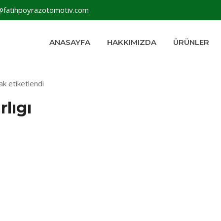
@fatihpoyrazotomotiv.com
ANASAYFA
HAKKIMIZDA
ÜRÜNLER
ak etiketlendi
lıgı