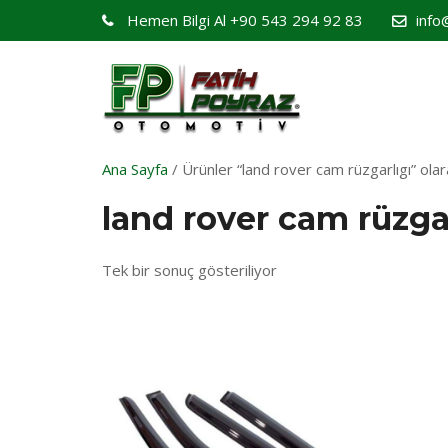
Hemen Bilgi Al
+90 543 294 92 83
info
Ana Sayfa
/ Ürünler “land rover cam rüzgarlıgı” olar
land rover cam rüzgar
Tek bir sonuç gösteriliyor