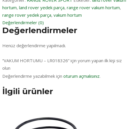
Kategoriler:
RANGE ROVER SPORT
Etiketler:
land rover vakum
hortum
,
land rover yedek parça
,
range rover vakum hortum
,
range rover yedek parça
,
vakum hortum
Değerlendirmeler (0)
Değerlendirmeler
Henüz değerlendirme yapılmadı.
“VAKUM HORTUMU – LR018326” için yorum yapan ilk kişi siz
olun
Değerlendirme yazabilmek için
oturum açmalısınız
.
İlgili ürünler