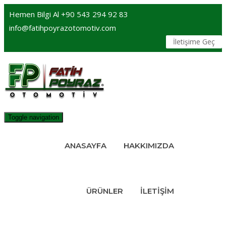
Hemen Bilgi Al
+90 543 294 92 83
info@fatihpoyrazotomotiv.com
İletişime Geç
Toggle navigation
ANASAYFA
HAKKIMIZDA
ÜRÜNLER
İLETIŞIM