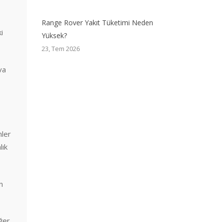
Range Rover Yakıt Tüketimi Neden
i
Yüksek?
23, Tem 2026
va
mler
lık
n
ğer