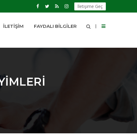
İletişime Geç
İLETIŞIM
FAYDALI BILGILER
YIMLERI