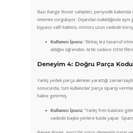
Bazı Range Rover sahipleri, periyodik bakımd
önemini vurguluyor. Dışarıdan bakıldığında aynı 
bypass valfi kalitesi, motoru uzun vadede koruy
Kullanıcı İpucu:
“Birkaç lira tasarruf etm
aldığını öğrendim. Artık sadece OEM filtre
Deneyim 4: Doğru Parça Kodun
Yanlış yedek parça alımının yarattığı zaman kaybı 
sonucunda, tüm kullanıcılar parça siparişi verir
haline getirmiş.
Kullanıcı İpucu:
“Yanlış fren balatası gel
vadede başka yerlere baskı yapar. Sipari
Range Rover, eşsiz bir sürüş deneyimi sunar ve