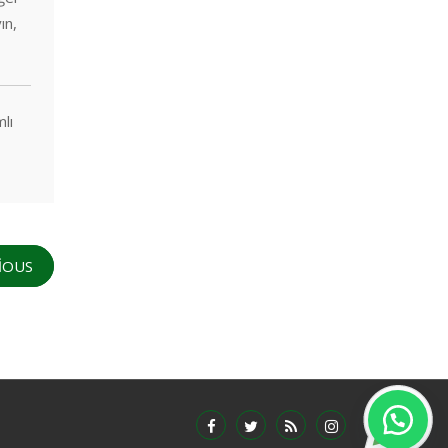
ın,
mlı
IOUS