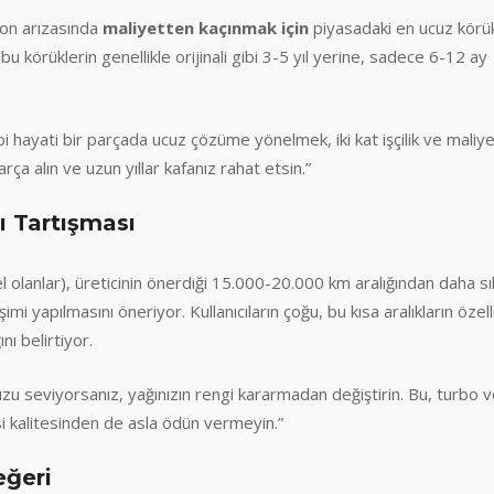
on arızasında
maliyetten kaçınmak için
piyasadaki en ucuz körük
 bu körüklerin genellikle orijinali gibi 3-5 yıl yerine, sadece 6-12 ay
 hayati bir parçada ucuz çözüme yönelmek, iki kat işçilik ve maliy
arça alın ve uzun yıllar kafanız rahat etsin.”
ı Tartışması
l olanlar), üreticinin önerdiği 15.000-20.000 km aralığından daha sı
imi yapılmasını öneriyor. Kullanıcıların çoğu, bu kısa aralıkların özell
nı belirtiyor.
seviyorsanız, yağınızın rengi kararmadan değiştirin. Bu, turbo v
si kalitesinden de asla ödün vermeyin.”
eğeri