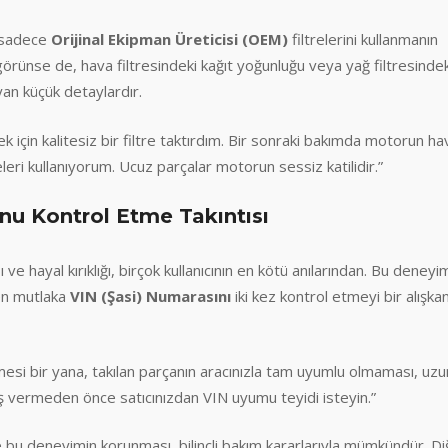
a sadece
Orijinal Ekipman Üreticisi (OEM)
filtrelerini kullanmanın
görünse de, hava filtresindeki kağıt yoğunluğu veya yağ filtresindek
an küçük detaylardır.
ek için kalitesiz bir filtre taktırdım. Bir sonraki bakımda motorun ha
leri kullanıyorum. Ucuz parçalar motorun sessiz katilidir.”
u Kontrol Etme Takıntısı
ve hayal kırıklığı, birçok kullanıcının en kötü anılarından. Bu deneyi
ken mutlaka
VIN (Şasi) Numarasını
iki kez kontrol etmeyi bir alışkan
mesi bir yana, takılan parçanın aracınızla tam uyumlu olmaması, uzu
ş vermeden önce satıcınızdan VIN uyumu teyidi isteyin.”
 bu deneyimin korunması, bilinçli bakım kararlarıyla mümkündür. Di