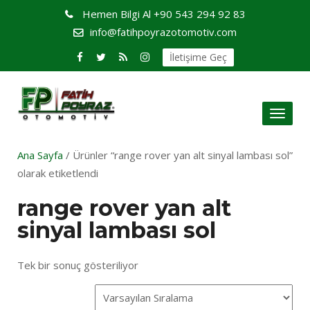
Hemen Bilgi Al
+90 543 294 92 83
info@fatihpoyrazotomotiv.com
İletişime Geç
Toggl
naviga
Ana Sayfa
/ Ürünler “range rover yan alt sinyal lambası sol”
olarak etiketlendi
range rover yan alt
sinyal lambası sol
Tek bir sonuç gösteriliyor