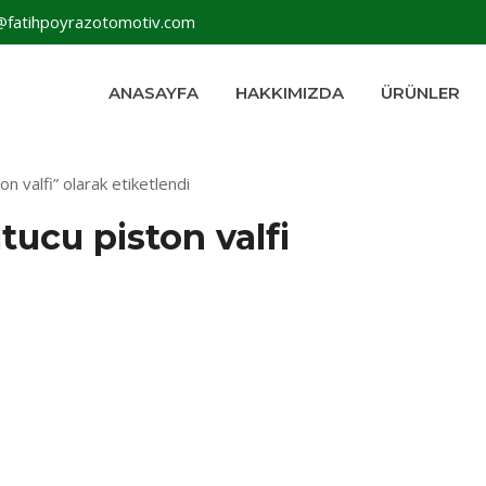
@fatihpoyrazotomotiv.com
ANASAYFA
HAKKIMIZDA
ÜRÜNLER
n valfi” olarak etiketlendi
tucu piston valfi