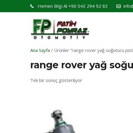
Hemen Bilgi Al
+90 543 294 92 83
info
Ana Sayfa
/ Ürünler “range rover yağ soğutucu pisto
range rover yağ soğu
Tek bir sonuç gösteriliyor