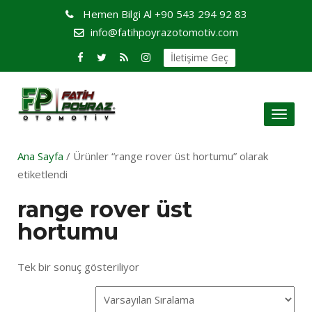
Hemen Bilgi Al
+90 543 294 92 83
info@fatihpoyrazotomotiv.com
İletişime Geç
Toggl
naviga
Ana Sayfa
/ Ürünler “range rover üst hortumu” olarak
etiketlendi
range rover üst
hortumu
Tek bir sonuç gösteriliyor