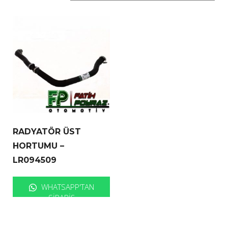
RADYATÖR ÜST
HORTUMU –
LR094509
WHATSAPP'TAN
SIPARIŞ