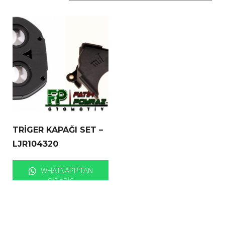
TRİGER KAPAĞI SET –
LJR104320
WHATSAPP'TAN
SIPARIŞ