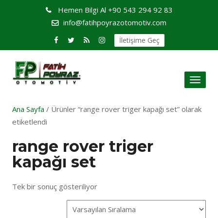
Hemen Bilgi Al
+90 543 294 92 83
info@fatihpoyrazotomotiv.com
İletişime Geç
Toggl
naviga
Ana Sayfa
/ Ürünler “range rover triger kapağı set” olarak
etiketlendi
range rover triger
kapağı set
Tek bir sonuç gösteriliyor