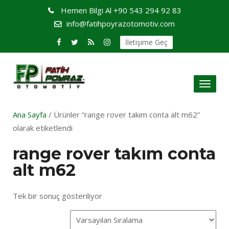
Hemen Bilgi Al
+90 543 294 92 83
info@fatihpoyrazotomotiv.com
İletişime Geç
Toggl
naviga
Ana Sayfa
/ Ürünler “range rover takım conta alt m62”
olarak etiketlendi
range rover takım conta
alt m62
Tek bir sonuç gösteriliyor