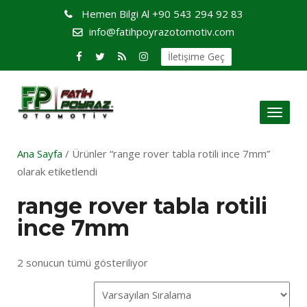
Hemen Bilgi Al
+90 543 294 92 83
info@fatihpoyrazotomotiv.com
İletişime Geç
Toggl
naviga
Ana Sayfa
/ Ürünler “range rover tabla rotili ince 7mm”
olarak etiketlendi
range rover tabla rotili
ince 7mm
2 sonucun tümü gösteriliyor