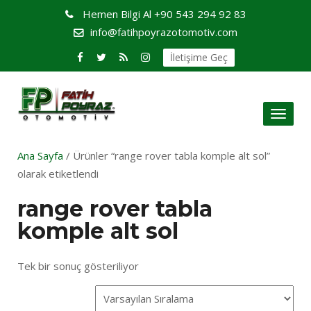
Hemen Bilgi Al
+90 543 294 92 83
info@fatihpoyrazotomotiv.com
İletişime Geç
Toggl
naviga
Ana Sayfa
/ Ürünler “range rover tabla komple alt sol”
olarak etiketlendi
range rover tabla
komple alt sol
Tek bir sonuç gösteriliyor