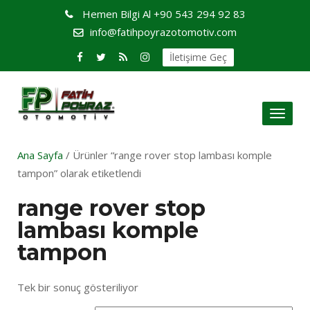
Hemen Bilgi Al
+90 543 294 92 83
info@fatihpoyrazotomotiv.com
İletişime Geç
Toggl
naviga
Ana Sayfa
/ Ürünler “range rover stop lambası komple
tampon” olarak etiketlendi
range rover stop
lambası komple
tampon
Tek bir sonuç gösteriliyor