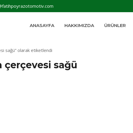
@fatihpoyrazotomotiv.com
ANASAYFA
HAKKIMIZDA
ÜRÜNLER
i sağü” olarak etiketlendi
a çerçevesi sağü