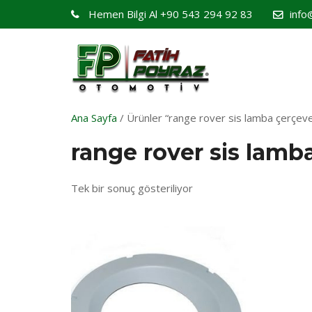
Hemen Bilgi Al
+90 543 294 92 83
info
Ana Sayfa
/ Ürünler “range rover sis lamba çerçeves
range rover sis lamb
Tek bir sonuç gösteriliyor