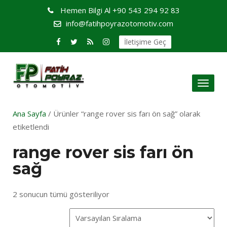
Hemen Bilgi Al
+90 543 294 92 83
info@fatihpoyrazotomotiv.com
İletişime Geç
Toggl
naviga
Ana Sayfa
/ Ürünler “range rover sis farı ön sağ” olarak
etiketlendi
range rover sis farı ön
sağ
2 sonucun tümü gösteriliyor