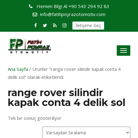
Hemen Bilgi Al
+90 543 294 92 83
info@fatihpoyrazotomotiv.com
İletişime Geç
Toggl
naviga
Ana Sayfa
/ Ürünler “range rover silindir kapak conta 4
delik sol” olarak etiketlendi
range rover silindir
kapak conta 4 delik sol
Tek bir sonuç gösteriliyor