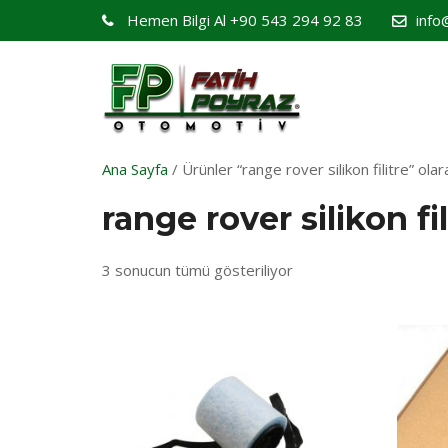
Hemen Bilgi Al
+90 543 294 92 83
info
Ana Sayfa
/ Ürünler “range rover silikon filitre” olar
range rover silikon fil
3 sonucun tümü gösteriliyor