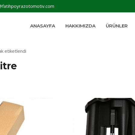
@fatihpoyrazotomotiv.com
ANASAYFA
HAKKIMIZDA
ÜRÜNLER
ak etiketlendi
itre