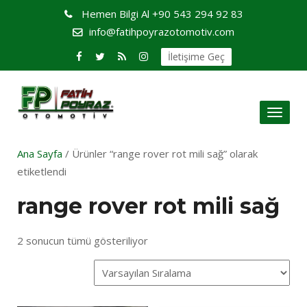
Hemen Bilgi Al
+90 543 294 92 83
info@fatihpoyrazotomotiv.com
İletişime Geç
Toggl
naviga
Ana Sayfa
/ Ürünler “range rover rot mili sağ” olarak
etiketlendi
range rover rot mili sağ
2 sonucun tümü gösteriliyor