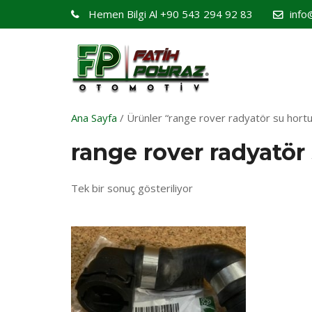
Hemen Bilgi Al
+90 543 294 92 83
info
Ana Sayfa
/ Ürünler “range rover radyatör su hortu
range rover radyatö
Tek bir sonuç gösteriliyor