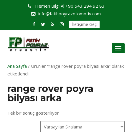
Hemen Bilgi Al
+90 543 294 92 83
info@fatihpoyrazotomotiv.com
İletişime Geç
Toggl
naviga
Ana Sayfa
/ Ürünler “range rover poyra bilyası arka” olarak
etiketlendi
range rover poyra
bilyası arka
Tek bir sonuç gösteriliyor