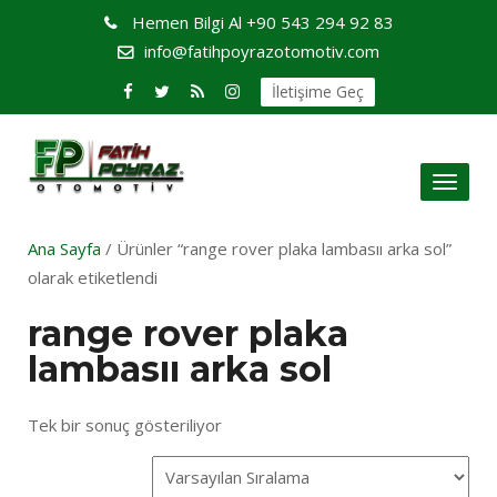
Hemen Bilgi Al
+90 543 294 92 83
info@fatihpoyrazotomotiv.com
İletişime Geç
Toggl
naviga
Ana Sayfa
/ Ürünler “range rover plaka lambasıı arka sol”
olarak etiketlendi
range rover plaka
lambasıı arka sol
Tek bir sonuç gösteriliyor