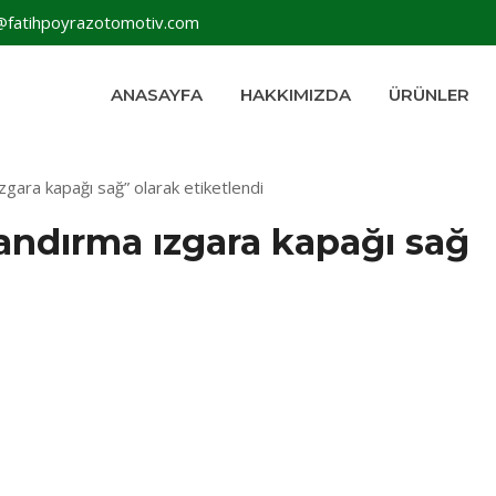
@fatihpoyrazotomotiv.com
ANASAYFA
HAKKIMIZDA
ÜRÜNLER
gara kapağı sağ” olarak etiketlendi
andırma ızgara kapağı sağ