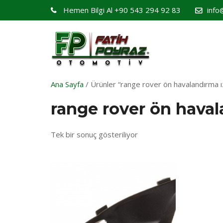
Hemen Bilgi Al
+90 543 294 92 83
info
Ana Sayfa
/ Ürünler “range rover ön havalandırma ız
range rover ön haval
Tek bir sonuç gösteriliyor