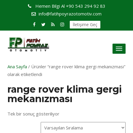
Hemen Bilgi Al
+90 543 294 92 83
info@fatihpoyrazotomotiv.com
İletişime Geç
Toggl
naviga
Ana Sayfa
/ Ürünler “range rover klima gergi mekanızması”
olarak etiketlendi
range rover klima gergi
mekanızması
Tek bir sonuç gösteriliyor