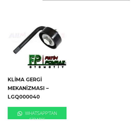
KLİMA GERGİ
MEKANİZMASI –
LGQ000040
WHATSAPP'TAN
SIPARIŞ