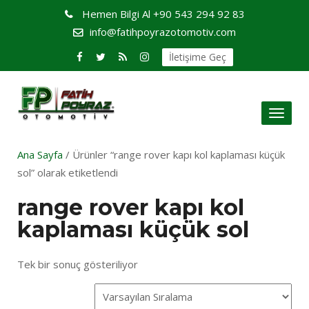
Hemen Bilgi Al
+90 543 294 92 83
info@fatihpoyrazotomotiv.com
İletişime Geç
Toggl
naviga
Ana Sayfa
/ Ürünler “range rover kapı kol kaplaması küçük
sol” olarak etiketlendi
range rover kapı kol
kaplaması küçük sol
Tek bir sonuç gösteriliyor