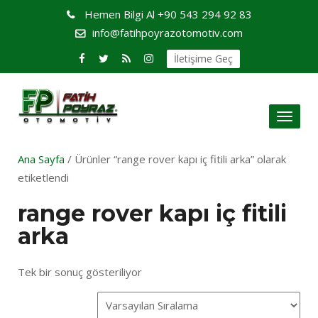
Hemen Bilgi Al
+90 543 294 92 83
info@fatihpoyrazotomotiv.com
İletişime Geç
Toggl
naviga
Ana Sayfa
/ Ürünler “range rover kapı iç fitili arka” olarak
etiketlendi
range rover kapı iç fitili
arka
Tek bir sonuç gösteriliyor