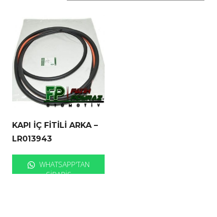
KAPI İÇ FİTİLİ ARKA –
LR013943
WHATSAPP'TAN
SIPARIŞ