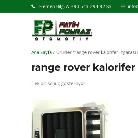
Hemen Bilgi Al
+90 543 294 92 83
info
Ana Sayfa
/ Ürünler “range rover kalorifer ızgarası 
range rover kalorifer
Tek bir sonuç gösteriliyor