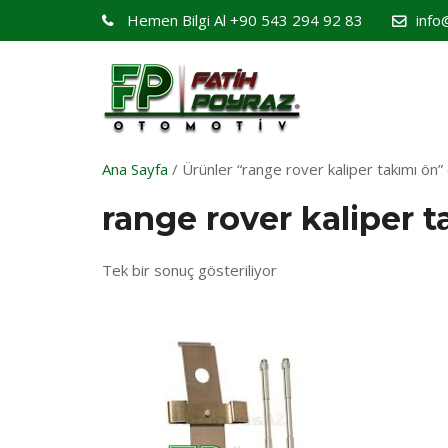
Hemen Bilgi Al
+90 543 294 92 83
info
Ana Sayfa
/ Ürünler “range rover kaliper takımı ön” 
range rover kaliper t
Tek bir sonuç gösteriliyor