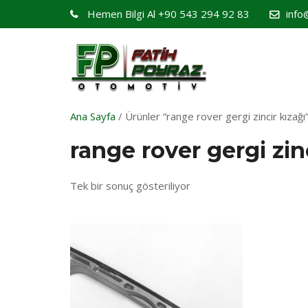
Hemen Bilgi Al
+90 543 294 92 83
info
Ana Sayfa
/ Ürünler “range rover gergi zincir kızağı”
range rover gergi zin
Tek bir sonuç gösteriliyor