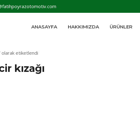
@fatihpoyrazotomotiv.com
ANASAYFA
HAKKIMIZDA
ÜRÜNLER
 olarak etiketlendi
cir kızağı