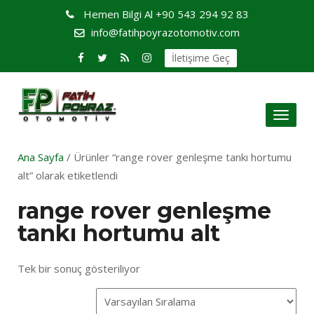
Hemen Bilgi Al
+90 543 294 92 83
info@fatihpoyrazotomotiv.com
İletişime Geç
Toggl
naviga
Ana Sayfa
/ Ürünler “range rover genleşme tankı hortumu
alt” olarak etiketlendi
range rover genleşme
tankı hortumu alt
Tek bir sonuç gösteriliyor