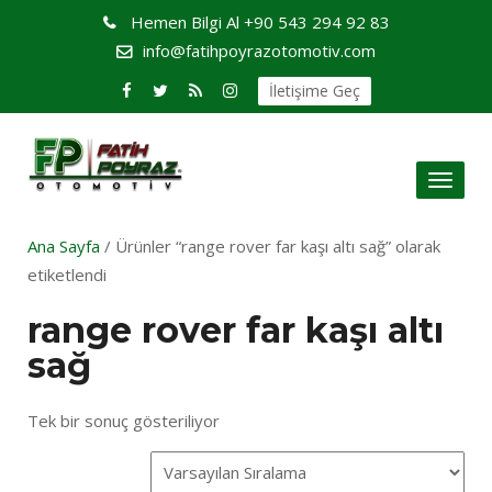
Hemen Bilgi Al
+90 543 294 92 83
info@fatihpoyrazotomotiv.com
İletişime Geç
Toggl
naviga
Ana Sayfa
/ Ürünler “range rover far kaşı altı sağ” olarak
etiketlendi
range rover far kaşı altı
sağ
Tek bir sonuç gösteriliyor