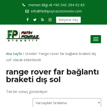
Hemen Bilgi Al
+90 543 294 92 83
info@fatihpoyrazotomotiv.com
İletişime Geç
Toggl
naviga
Ana Sayfa
/ Ürünler “range rover far bağlantı braketi dış
sol” olarak etiketlendi
range rover far bağlantı
braketi dış sol
Tek bir sonuç gösteriliyor