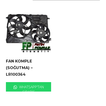
FAN KOMPLE
(SOĞUTMA) –
LR100364
WHATSAPP'TAN
SIPARIŞ