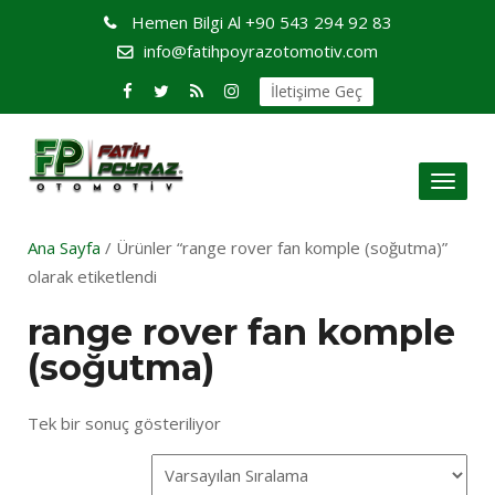
Hemen Bilgi Al
+90 543 294 92 83
info@fatihpoyrazotomotiv.com
İletişime Geç
Toggl
naviga
Ana Sayfa
/ Ürünler “range rover fan komple (soğutma)”
olarak etiketlendi
range rover fan komple
(soğutma)
Tek bir sonuç gösteriliyor