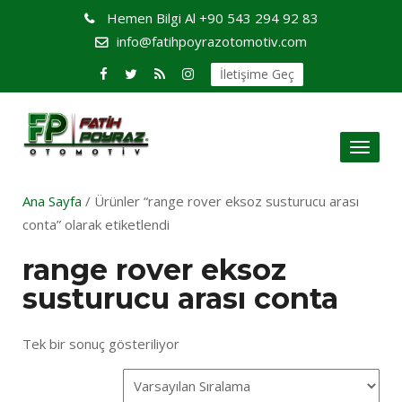
Hemen Bilgi Al
+90 543 294 92 83
info@fatihpoyrazotomotiv.com
İletişime Geç
Toggl
naviga
Ana Sayfa
/ Ürünler “range rover eksoz susturucu arası
conta” olarak etiketlendi
range rover eksoz
susturucu arası conta
Tek bir sonuç gösteriliyor