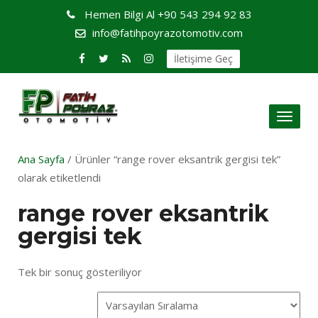
Hemen Bilgi Al
+90 543 294 92 83
info@fatihpoyrazotomotiv.com
İletişime Geç
Toggl
naviga
Ana Sayfa
/ Ürünler “range rover eksantrik gergisi tek”
olarak etiketlendi
range rover eksantrik
gergisi tek
Tek bir sonuç gösteriliyor