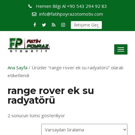
Hemen Bilgi Al
+90 543 294 92 83
info@fatihpoyrazotomotiv.com
İletişime Geç
Toggl
naviga
Ana Sayfa
/ Ürünler “range rover ek su radyatörü” olarak
etiketlendi
range rover ek su
radyatörü
2 sonucun tümü gösteriliyor