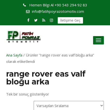
Hemen Bilgi Al
+90 543 294 92 83
info@fatihpoyrazotomotiv.com
İletişime Geç
Toggl
naviga
Ana Sayfa
/ Ürünler “range rover eas valf bloğu arka”
olarak etiketlendi
range rover eas valf
bloğu arka
Tek bir sonuç gösteriliyor