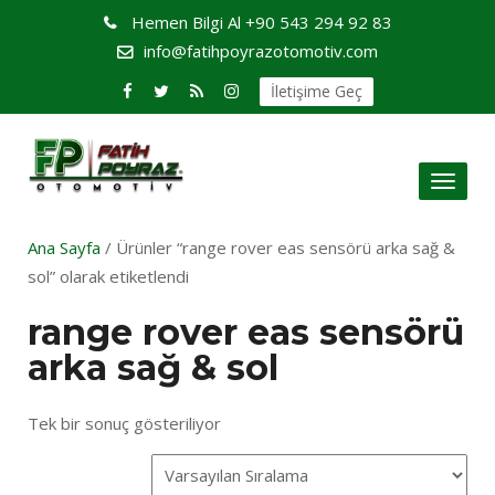
Hemen Bilgi Al
+90 543 294 92 83
info@fatihpoyrazotomotiv.com
İletişime Geç
Toggl
naviga
Ana Sayfa
/ Ürünler “range rover eas sensörü arka sağ &
sol” olarak etiketlendi
range rover eas sensörü
arka sağ & sol
Tek bir sonuç gösteriliyor